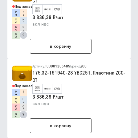
CT
Под заказ
3 836,39 ₽
/
шт
вкл ндс
?
в корзину
Артикул
00001205485
Бренд
ZCC
175.32-191940-28 YBC251, Пластина ZCC-
CT
Под заказ
3 836,39 ₽
/
шт
вкл ндс
?
в корзину