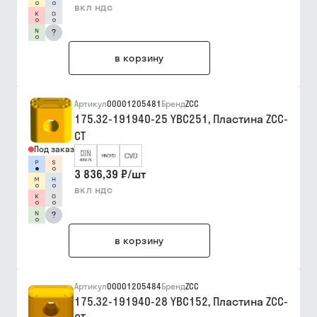
вкл ндс
?
в корзину
Артикул
00001205481
Бренд
ZCC
175.32-191940-25 YBC251, Пластина ZCC-
CT
Под заказ
3 836,39 ₽
/
шт
вкл ндс
?
в корзину
Артикул
00001205484
Бренд
ZCC
175.32-191940-28 YBC152, Пластина ZCC-