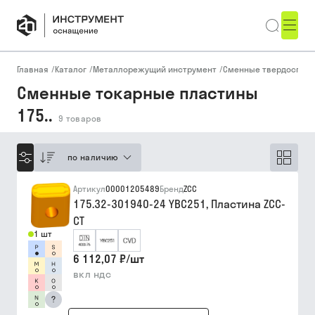
Главная
/
Каталог
/
Металлорежущий инструмент
/
Сменные твердоспла
Сменные токарные пластины
175..
9
товаров
по наличию
Артикул
00001205489
Бренд
ZCC
175.32-301940-24 YBC251, Пластина ZCC-
CT
1 шт
6 112,07 ₽
/
шт
вкл ндс
?