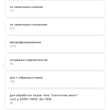
со сменными ножами
171
со сменными головками
312
микрофрезерование
1212
концевые керамические
24
для т-образных пазов
146
для обработки пазов типа "ласточкин хвост"
гост р 52967-2008/ din 1835
26