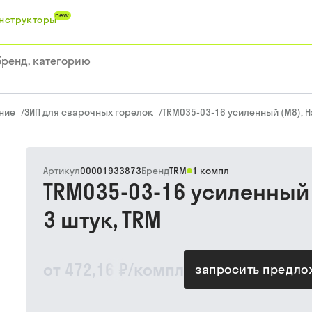
new
нструкторы
ние
/
ЗИП для сварочных горелок
/
TRM035-03-16 усиленный (М8), На
Артикул
00001933873
Бренд
TRM
1 компл
TRM035-03-16 усиленный (
3 штук, TRM
от
472,16 ₽
/
компл
запросить предл