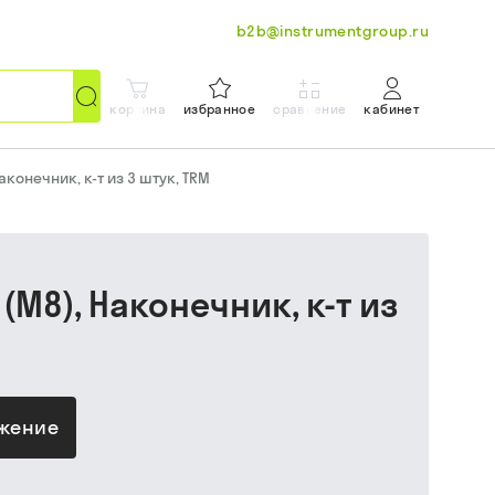
b2b@instrumentgroup.ru
корзина
избранное
сравнение
кабинет
конечник, к-т из 3 штук, TRM
М8), Наконечник, к-т из
ожение