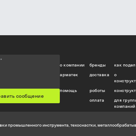
е
*
о компании
бренды
как подел
арматек
доставка
о
конструк
помощь
роботы
конструк
равить сообщение
оплата
для групп
компаний
вки промышленного инструмента, техоснастки, металлообрабатыв