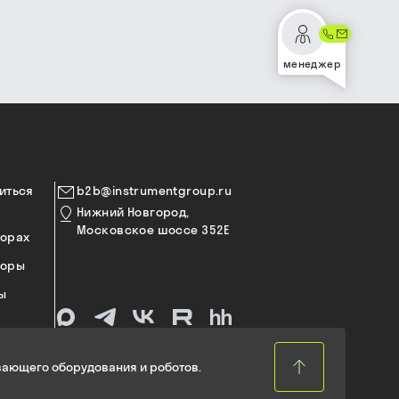
менеджер
иться
b2b@instrumentgroup.ru
Нижний Новгород,
Московское шоссе 352Е
торах
торы
ы
ающего оборудования и роботов.