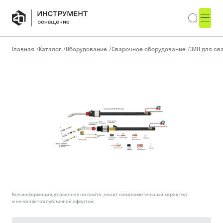
Главная
/
Каталог
/
Оборудование
/
Сварочное оборудование
/
ЗИП для св
Вся информация, указанная на сайте, носит ознакомительный характер
и не является публичной офертой.