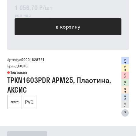
1 056,70 ₽
/
шт
вкл ндс
в корзину
Артикул
00001628721
Бренд
АКСИС
Под заказ
TPKN1603PDR APM25, Пластина,
АКСИС
?