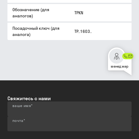
Обозначение (для
TPKN
аналогов)
Посадочный ключ (для
TP..1603..
аналога)
менеджер
Свяжитесь с нами
ваше имя
*
почта
*