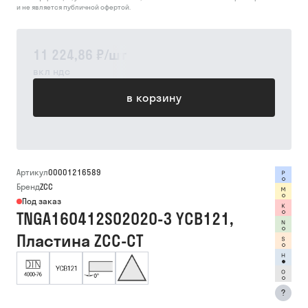
и не является публичной офертой.
11 224,86 ₽
/
шт
вкл ндс
в корзину
Артикул
00001216589
Бренд
ZCC
Под заказ
TNGA160412S02020-3 YCB121,
Пластина ZCC-CT
?