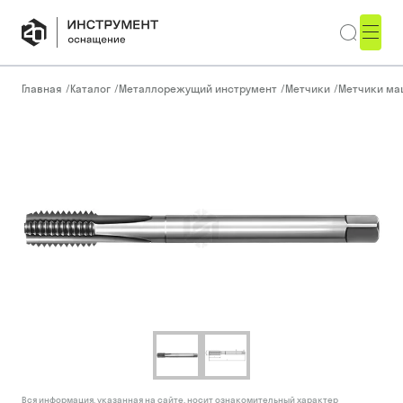
Главная
/
Каталог
/
Металлорежущий инструмент
/
Метчики
/
Метчики ма
Вся информация, указанная на сайте, носит ознакомительный характер