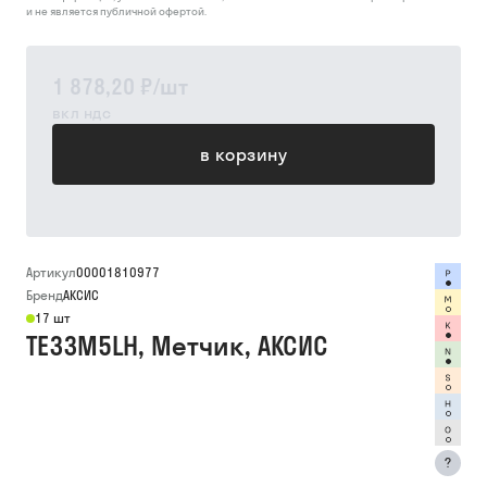
и не является публичной офертой.
1 878,20 ₽
/
шт
вкл ндс
в корзину
Артикул
00001810977
Бренд
АКСИС
17 шт
TE33M5LH, Метчик, АКСИС
?