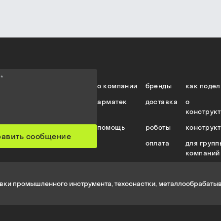
е
*
о компании
бренды
как подел
арматек
доставка
о
конструк
помощь
роботы
конструк
равить сообщение
оплата
для групп
компаний
вки промышленного инструмента, техоснастки, металлообрабатыв