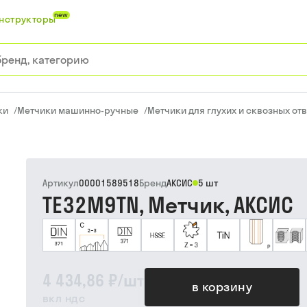
new
нструкторы
ки
/
Метчики машинно-ручные
/
Метчики для глухих и сквозных от
Артикул
00001589518
Бренд
АКСИС
5 шт
TE32M9TN, Метчик, АКСИС
4 434,86 ₽
/
шт
в корзину
вкл ндс