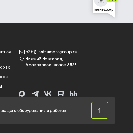
менеджер
иться
b2b@instrumentgroup.ru
Нижний Новгород,
Московское шоссе 352Е
торах
торы
ы
ающего оборудования и роботов.