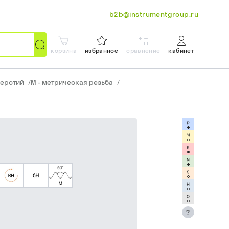
b2b@instrumentgroup.ru
корзина
избранное
сравнение
кабинет
верстий
/
М - метрическая резьба
/
?