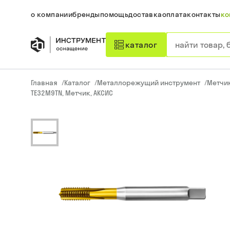
о компании
бренды
помощь
доставка
оплата
контакты
ко
каталог
Главная
/
Каталог
/
Металлорежущий инструмент
/
Метчи
TE32M9TN, Метчик, АКСИС