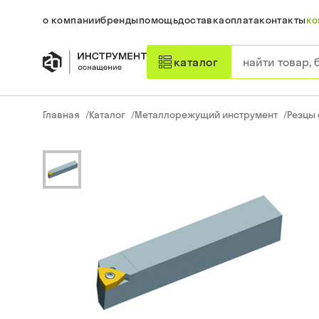
о компании
бренды
помощь
доставка
оплата
контакты
ко
каталог
Главная
/
Каталог
/
Металлорежущий инструмент
/
Резцы