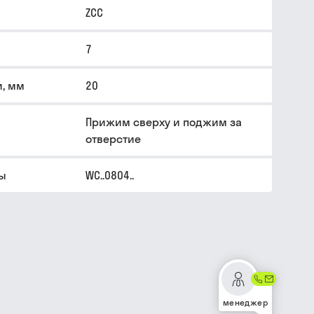
ZCC
7
и, мм
20
Прижим сверху и поджим за
отверстие
ны
WC..0804..
менеджер