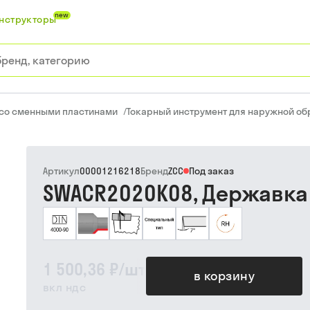
new
нструкторы
 со сменными пластинами
/
Токарный инструмент для наружной об
Артикул
00001216218
Бренд
ZCC
Под заказ
SWACR2020K08, Державка 
1 500,36 ₽
/
шт
в корзину
вкл ндс