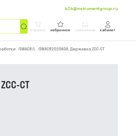
b2b@instrumentgroup.ru
корзина
избранное
сравнение
кабинет
работки
/
SWACR/L
/
SWACR2020K08, Державка ZCC-CT
ZCC-CT