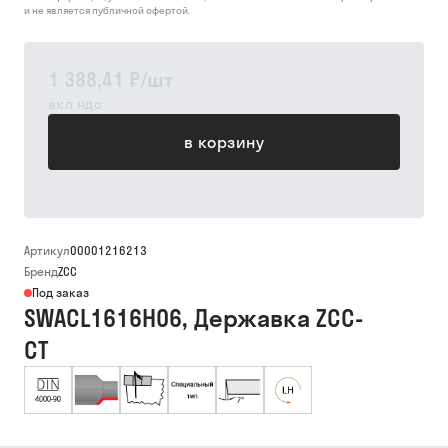
и не является публичной офертой.
1 388,41 ₽
/
шт
вкл ндс
в корзину
Артикул
00001216213
Бренд
ZCC
Под заказ
SWACL1616H06, Державка ZCC-
CT