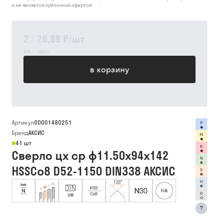
и не является публичной офертой.
2 828,88 ₽
/
шт
вкл ндс
в корзину
Артикул
00001480251
Бренд
АКСИС
41 шт
Сверло цх ср ф11.50х94х142
HSSCo8 D52-1150 DIN338 АКСИС
?