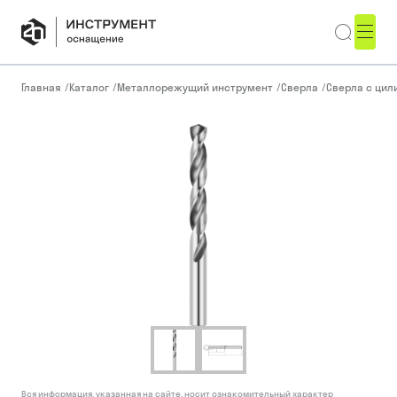
Главная
/
Каталог
/
Металлорежущий инструмент
/
Сверла
/
Сверла с ци
Вся информация, указанная на сайте, носит ознакомительный характер