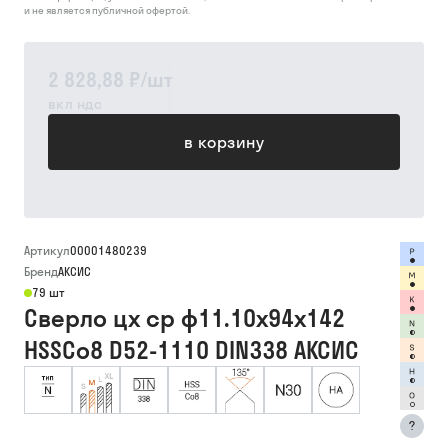
и не является публичной офертой.
2 828,88 ₽
/
шт
вкл ндс
в корзину
Артикул
00001480239
Бренд
АКСИС
79 шт
Сверло цх ср ф11.10х94х142
HSSCo8 D52-1110 DIN338 АКСИС
?