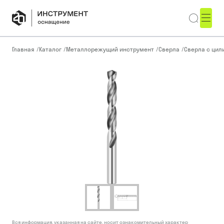
Главная
/
Каталог
/
Металлорежущий инструмент
/
Сверла
/
Сверла с ци
Вся информация, указанная на сайте, носит ознакомительный характер