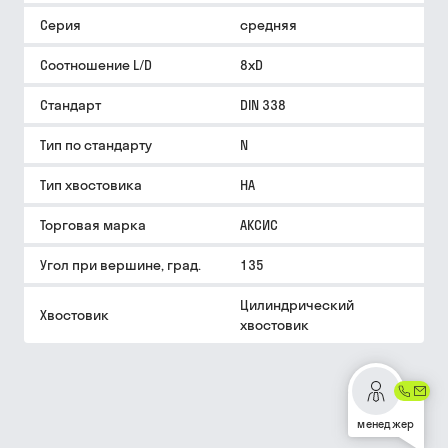
Серия
средняя
Соотношение L/D
8xD
Стандарт
DIN 338
Тип по стандарту
N
Тип хвостовика
HA
Торговая марка
АКСИС
Угол при вершине, град.
135
Цилиндрический
Хвостовик
хвостовик
менеджер