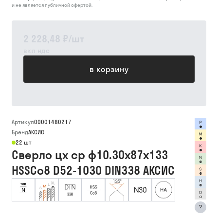
и не является публичной офертой.
2 228,48 ₽
/
шт
вкл ндс
в корзину
Артикул
00001480217
Бренд
АКСИС
22 шт
Сверло цх ср ф10.30х87х133
HSSCo8 D52-1030 DIN338 АКСИС
?