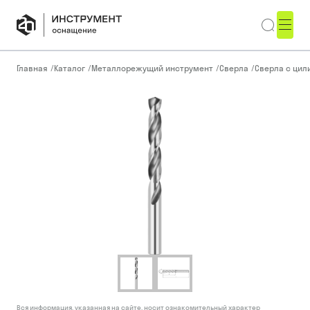
Главная
/
Каталог
/
Металлорежущий инструмент
/
Сверла
/
Сверла с ци
Вся информация, указанная на сайте, носит ознакомительный характер