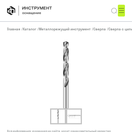
Главная
/
Каталог
/
Металлорежущий инструмент
/
Сверла
/
Сверла с ци
Вся информация, указанная на сайте, носит ознакомительный характер