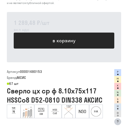
и не является публичной офертой.
1 289,48 ₽
/
шт
вкл ндс
в корзину
Артикул
00001480153
Бренд
АКСИС
67 шт
Сверло цх ср ф 8.10х75х117
HSSCo8 D52-0810 DIN338 АКСИС
?