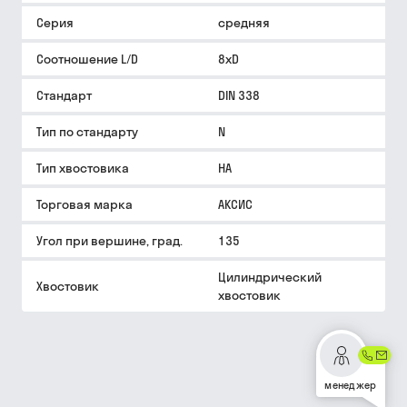
Серия
средняя
Соотношение L/D
8xD
Стандарт
DIN 338
Тип по стандарту
N
Тип хвостовика
HA
Торговая марка
АКСИС
Угол при вершине, град.
135
Цилиндрический
Хвостовик
хвостовик
менеджер