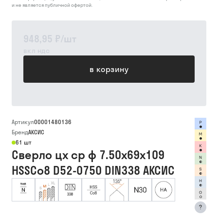
и не является публичной офертой.
948,95 ₽
/
шт
вкл ндс
в корзину
Артикул
00001480136
Бренд
АКСИС
61 шт
Сверло цх ср ф 7.50х69х109
HSSCo8 D52-0750 DIN338 АКСИС
?