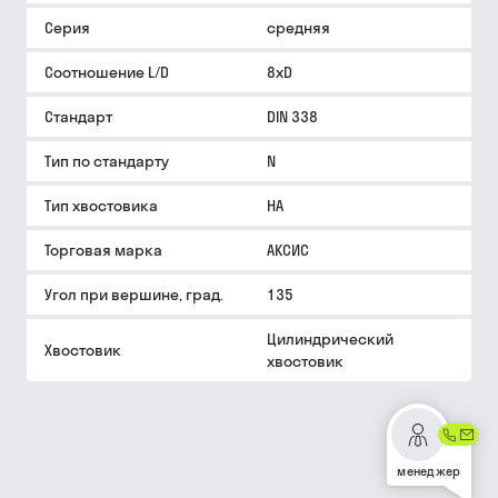
Серия
средняя
Соотношение L/D
8xD
Стандарт
DIN 338
Тип по стандарту
N
Тип хвостовика
HA
Торговая марка
АКСИС
Угол при вершине, град.
135
Цилиндрический
Хвостовик
хвостовик
менеджер