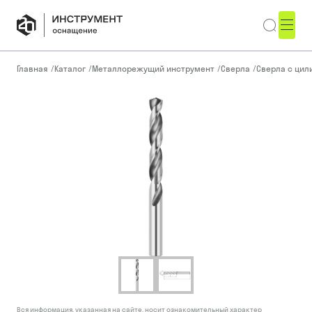
Главная
/
Каталог
/
Металлорежущий инструмент
/
Сверла
/
Сверла с ци
Вся информация, указанная на сайте, носит ознакомительный характер