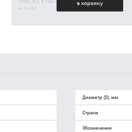
948,95 ₽
/
шт
в корзину
вкл ндс
Диаметр (D), мм
Страна
Обозначение