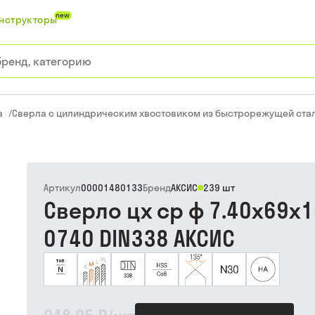
new
нструкторы
а
/
Сверла с цилиндрическим хвостовиком из быстрорежущей ста
Артикул
00001480133
Бренд
АКСИС
239 шт
Сверло цх ср ф 7.40х69х1
0740 DIN338 АКСИС