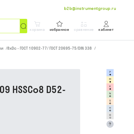
b2b@instrumentgroup.ru
корзина
избранное
сравнение
кабинет
ли
/
8xDc - ГОСТ 10902-77/ ГОСТ 20695-75/DIN 338
/
09 HSSCo8 D52-
?