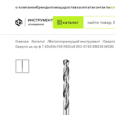
о компании
бренды
помощь
доставка
оплата
контакты
ко
каталог
Главная
/
Каталог
/
Металлорежущий инструмент
/
Сверл
Сверло цх ср ф 7.40х69х109 HSSCo8 D52-0740 DIN338 АКСИС