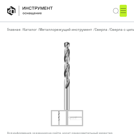
Главная
/
Каталог
/
Металлорежущий инструмент
/
Сверла
/
Сверла с ци
Вся информация, указанная на сайте, носит ознакомительный характер