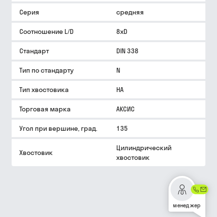
Серия
средняя
Соотношение L/D
8xD
Стандарт
DIN 338
Тип по стандарту
N
Тип хвостовика
HA
Торговая марка
АКСИС
Угол при вершине, град.
135
Цилиндрический
Хвостовик
хвостовик
менеджер