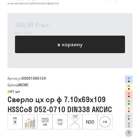
и не является публичной офертой.
948,95 ₽
/
шт
вкл ндс
в корзину
Артикул
00001480124
Бренд
АКСИС
41 шт
Сверло цх ср ф 7.10х69х109
HSSCo8 D52-0710 DIN338 АКСИС
?