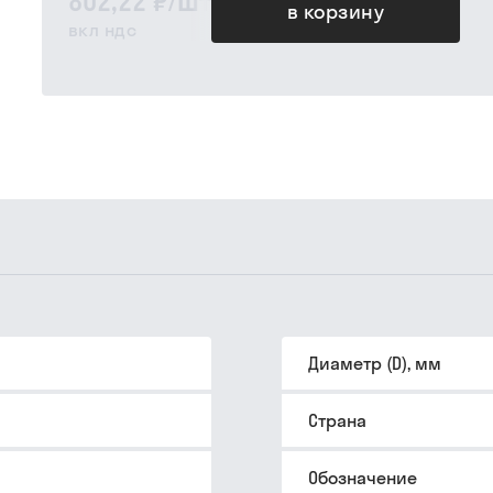
802,22 ₽
/
шт
в корзину
вкл ндс
Диаметр (D), мм
Страна
Обозначение