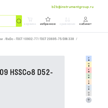
b2b@instrumentgroup.ru
корзина
избранное
сравнение
кабинет
ли
/
8xDc - ГОСТ 10902-77/ ГОСТ 20695-75/DIN 338
/
09 HSSCo8 D52-
?