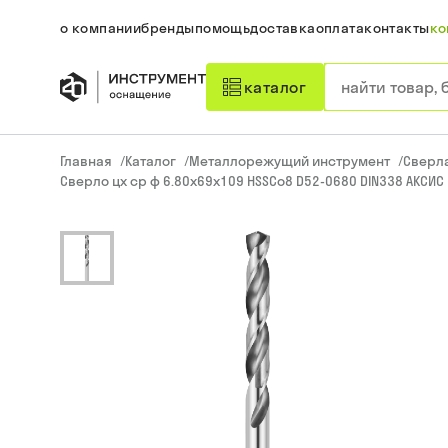
о компании
бренды
помощь
доставка
оплата
контакты
ко
каталог
Главная
/
Каталог
/
Металлорежущий инструмент
/
Сверл
Сверло цх ср ф 6.80х69х109 HSSCo8 D52-0680 DIN338 АКСИС