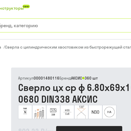
new
нструкторы
а
/
Сверла с цилиндрическим хвостовиком из быстрорежущей ста
Артикул
00001480116
Бренд
АКСИС
360 шт
Сверло цх ср ф 6.80х69х1
0680 DIN338 АКСИС