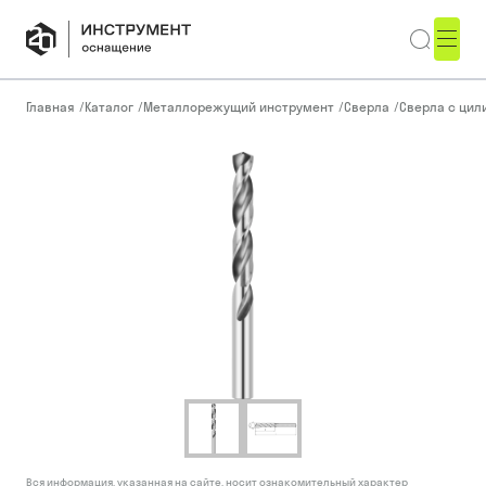
Главная
/
Каталог
/
Металлорежущий инструмент
/
Сверла
/
Сверла с ци
Вся информация, указанная на сайте, носит ознакомительный характер