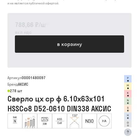
и не является публичной офертой.
788,66 ₽
/
шт
вкл ндс
в корзину
Артикул
00001480097
Бренд
АКСИС
278 шт
Сверло цх ср ф 6.10х63х101
HSSCo8 D52-0610 DIN338 АКСИС
?