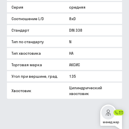
Серия
средняя
Соотношение L/D
8xD
Стандарт
DIN 338
Тип по стандарту
N
Тип хвостовика
HA
Торговая марка
АКСИС
Угол при вершине, град.
135
Цилиндрический
Хвостовик
хвостовик
менеджер