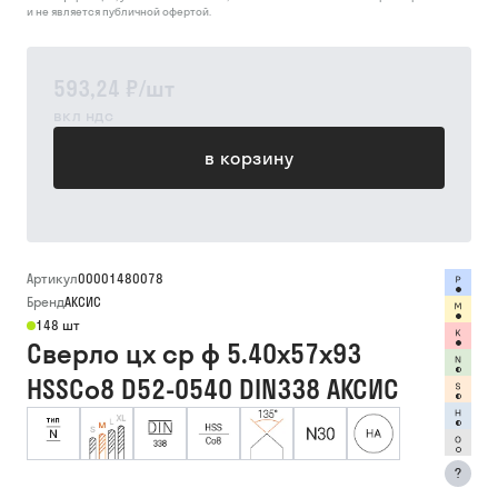
и не является публичной офертой.
593,24 ₽
/
шт
вкл ндс
в корзину
Артикул
00001480078
Бренд
АКСИС
148 шт
Сверло цх ср ф 5.40х57х93
HSSCo8 D52-0540 DIN338 АКСИС
?