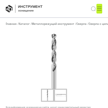
Главная
/
Каталог
/
Металлорежущий инструмент
/
Сверла
/
Сверла с ци
Вся информация, указанная на сайте, носит ознакомительный характер