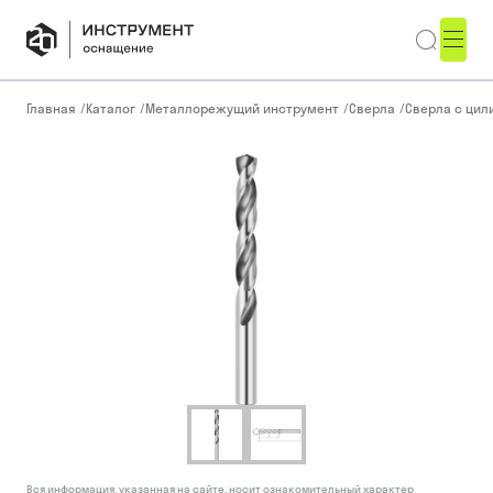
Главная
/
Каталог
/
Металлорежущий инструмент
/
Сверла
/
Сверла с ци
Вся информация, указанная на сайте, носит ознакомительный характер