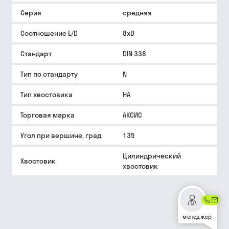
Серия
средняя
Соотношение L/D
8xD
Стандарт
DIN 338
Тип по стандарту
N
Тип хвостовика
HA
Торговая марка
АКСИС
Угол при вершине, град.
135
Цилиндрический
Хвостовик
хвостовик
менеджер