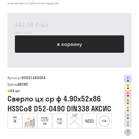
и не является публичной офертой.
442,08 ₽
/
шт
вкл ндс
в корзину
Артикул
00001480064
Бренд
АКСИС
44 шт
Сверло цх ср ф 4.90х52х86
HSSCo8 D52-0490 DIN338 АКСИС
?