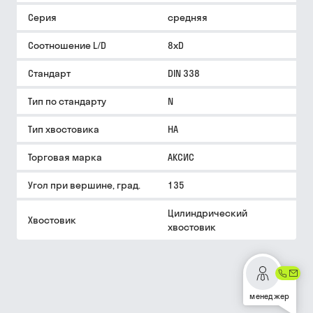
Серия
средняя
Соотношение L/D
8xD
Стандарт
DIN 338
Тип по стандарту
N
Тип хвостовика
HA
Торговая марка
АКСИС
Угол при вершине, град.
135
Цилиндрический
Хвостовик
хвостовик
менеджер