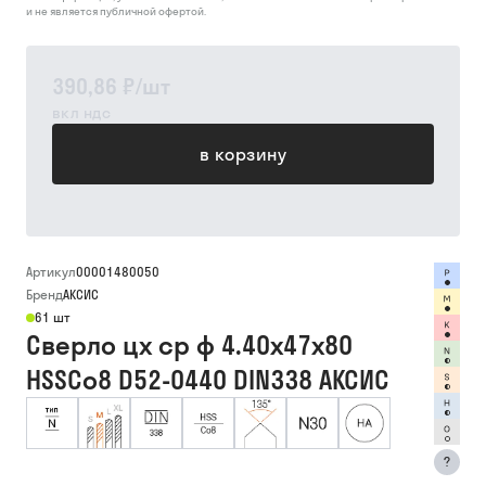
и не является публичной офертой.
390,86 ₽
/
шт
вкл ндс
в корзину
Артикул
00001480050
Бренд
АКСИС
61 шт
Сверло цх ср ф 4.40х47х80
HSSCo8 D52-0440 DIN338 АКСИС
?