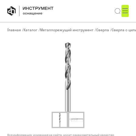
Главная
/
Каталог
/
Металлорежущий инструмент
/
Сверла
/
Сверла с ци
Вся информация, указанная на сайте, носит ознакомительный характер