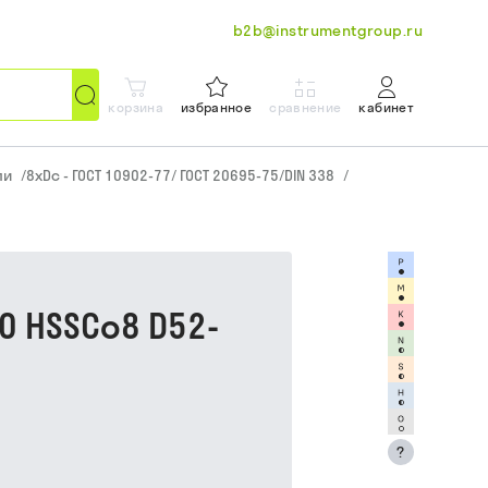
b2b@instrumentgroup.ru
корзина
избранное
сравнение
кабинет
ли
/
8xDc - ГОСТ 10902-77/ ГОСТ 20695-75/DIN 338
/
0 HSSCo8 D52-
?