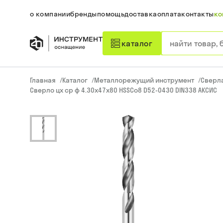
о компании
бренды
помощь
доставка
оплата
контакты
ко
каталог
Главная
/
Каталог
/
Металлорежущий инструмент
/
Сверл
Сверло цх ср ф 4.30х47х80 HSSCo8 D52-0430 DIN338 АКСИС