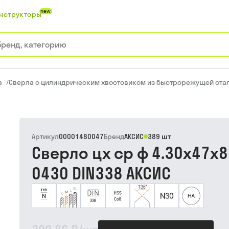
new
нструкторы
а
/
Сверла с цилиндрическим хвостовиком из быстрорежущей ста
Артикул
00001480047
Бренд
АКСИС
389 шт
Сверло цх ср ф 4.30х47х8
0430 DIN338 АКСИС