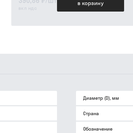
390,86 ₽
/
шт
в корзину
вкл ндс
Диаметр (D), мм
Страна
Обозначение