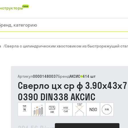
new
нструкторы
а
/
Сверла с цилиндрическим хвостовиком из быстрорежущей ста
Артикул
00001480037
Бренд
АКСИС
414 шт
Сверло цх ср ф 3.90х43х7
0390 DIN338 АКСИС