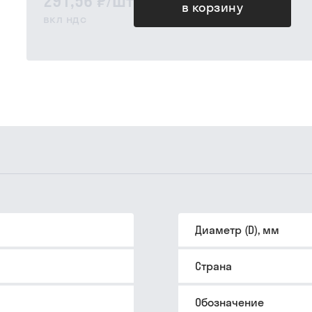
291,56 ₽
/
шт
в корзину
вкл ндс
Диаметр (D), мм
Страна
Обозначение