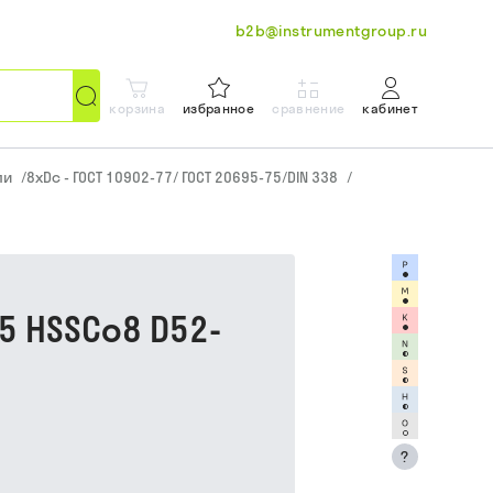
b2b@instrumentgroup.ru
корзина
избранное
сравнение
кабинет
ли
/
8xDc - ГОСТ 10902-77/ ГОСТ 20695-75/DIN 338
/
5 HSSCo8 D52-
?