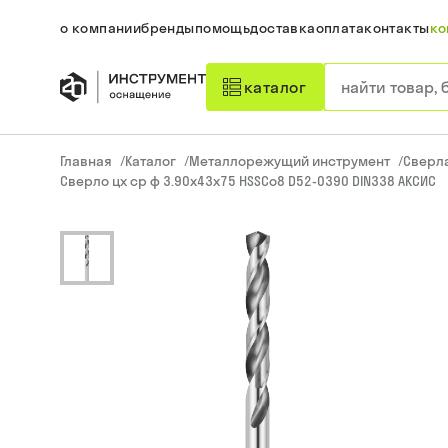
о компании
бренды
помощь
доставка
оплата
контакты
ко
каталог
Главная
/
Каталог
/
Металлорежущий инструмент
/
Сверл
Сверло цх ср ф 3.90х43х75 HSSCo8 D52-0390 DIN338 АКСИС