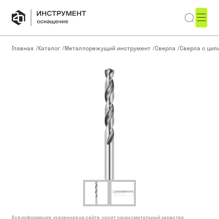
Главная
/
Каталог
/
Металлорежущий инструмент
/
Сверла
/
Сверла с ци
Вся информация, указанная на сайте, носит ознакомительный характер