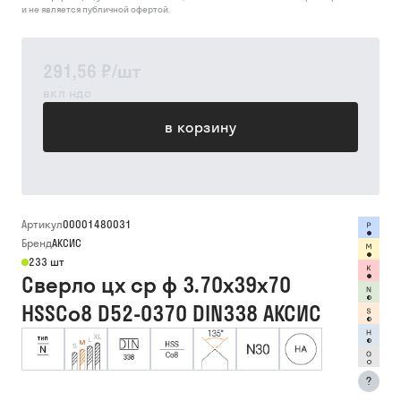
и не является публичной офертой.
291,56 ₽
/
шт
вкл ндс
в корзину
Артикул
00001480031
Бренд
АКСИС
233 шт
Сверло цх ср ф 3.70х39х70
HSSCo8 D52-0370 DIN338 АКСИС
?