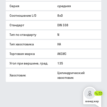
Серия
средняя
Соотношение L/D
8xD
Стандарт
DIN 338
Тип по стандарту
N
Тип хвостовика
HA
Торговая марка
АКСИС
Угол при вершине, град.
135
Цилиндрический
Хвостовик
хвостовик
менеджер