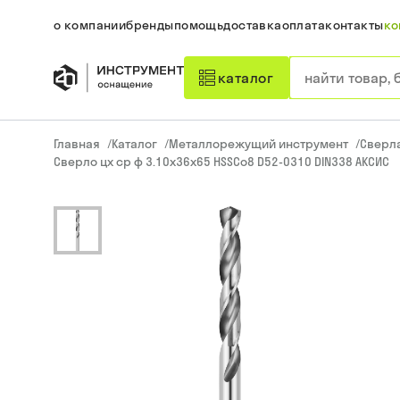
о компании
бренды
помощь
доставка
оплата
контакты
ко
каталог
Главная
/
Каталог
/
Металлорежущий инструмент
/
Сверл
Сверло цх ср ф 3.10х36х65 HSSCo8 D52-0310 DIN338 АКСИС