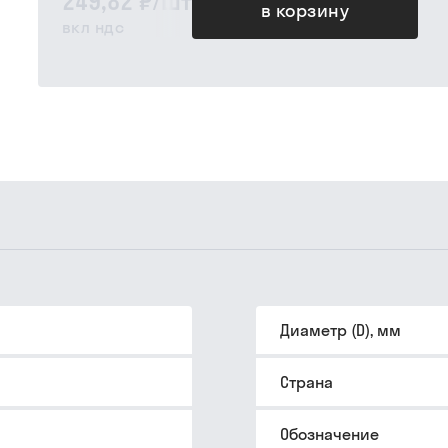
249,82 ₽
/
шт
в корзину
вкл ндс
Диаметр (D), мм
Страна
Обозначение