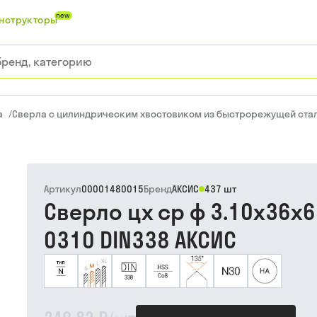
new
нструкторы
а
/
Сверла с цилиндрическим хвостовиком из быстрорежущей ста
Артикул
00001480015
Бренд
АКСИС
437 шт
Сверло цх ср ф 3.10х36х6
0310 DIN338 АКСИС