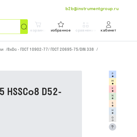
b2b@instrumentgroup.ru
корзина
избранное
сравнение
кабинет
ли
/
8xDc - ГОСТ 10902-77/ ГОСТ 20695-75/DIN 338
/
5 HSSCo8 D52-
?