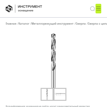
Главная
/
Каталог
/
Металлорежущий инструмент
/
Сверла
/
Сверла с ци
Вся информация, указанная на сайте, носит ознакомительный характер