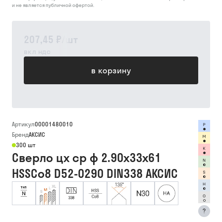
и не является публичной офертой.
207,45 ₽
/
шт
вкл ндс
в корзину
Артикул
00001480010
Бренд
АКСИС
300 шт
Сверло цх ср ф 2.90х33х61
HSSCo8 D52-0290 DIN338 АКСИС
?