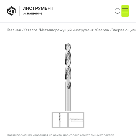
Главная
/
Каталог
/
Металлорежущий инструмент
/
Сверла
/
Сверла с ци
Вся информация, указанная на сайте, носит ознакомительный характер