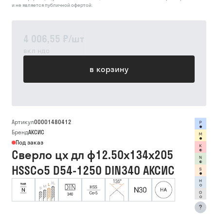
и не является публичной офертой.
4 006,55 ₽
/
шт
вкл ндс
в корзину
Артикул
00001480412
Бренд
АКСИС
Под заказ
Сверло цх дл ф12.50х134х205
HSSCo5 D54-1250 DIN340 АКСИС
?