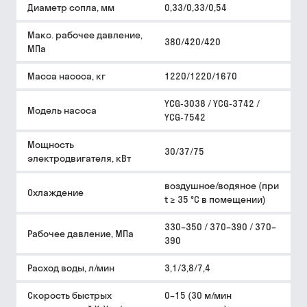
Диаметр сопла, мм
0,33/0,33/0,54
Макс. рабочее давление,
380/420/420
МПа
Масса насоса, кг
1220/1220/1670
YCG-3038 / YCG-3742 /
Модель насоса
YCG-7542
Мощность
30/37/75
электродвигателя, кВт
воздушное/водяное (при
Охлаждение
t ≥ 35 °C в помещении)
330–350 / 370–390 / 370–
Рабочее давление, МПа
390
Расход воды, л/мин
3,1/3,8/7,4
Скорость быстрых
0–15 (30 м/мин