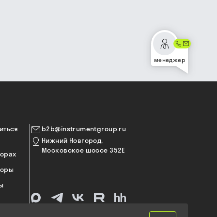
менеджер
иться
b2b@instrumentgroup.ru
Нижний Новгород,
Московское шоссе 352Е
торах
торы
ы