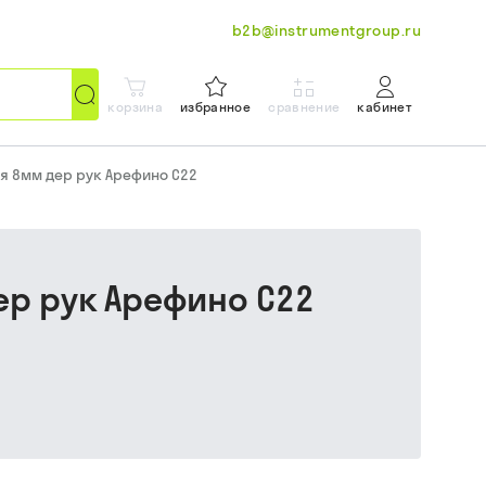
b2b@instrumentgroup.ru
корзина
избранное
сравнение
кабинет
я 8мм дер рук Арефино С22
ер рук Арефино С22