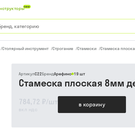
new
нструкторы
/
Столярный инструмент
/
Строгание
/
Стамески
/
Стамеска плоска
Артикул
С22
Бренд
Арефино
19 шт
Стамеска плоская 8мм д
784,72 ₽
/
шт
в корзину
вкл ндс