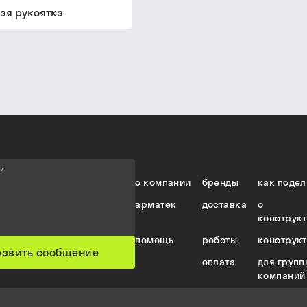
ая рукоятка
е
*
о компании
бренды
как подел
арматек
доставка
о
конструк
помощь
роботы
конструк
равить сообщение
оплата
для групп
компаний