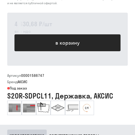
и не является публичной офертой.
4 630,68 ₽
/
шт
вкл ндс
в корзину
Артикул
00001586747
Бренд
АКСИС
Под заказ
S20R-SDPCL11, Державка, АКСИС