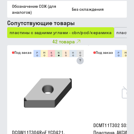
Обозначение СОЖ (для
Без охлаждения
аналогов)
Сопутствующие товары
пластины с задними углами - cbn/pcd/керамика
пластин
42
товара
Под заказ
Под заказ
?
DCMT11T302 S0202
DCGW11T304RoF YCD421,
Пластина, АКСИС