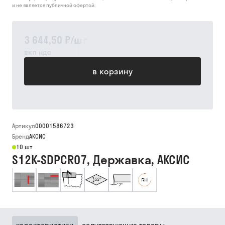
и не является публичной офертой.
3 644,50 ₽
/
шт
вкл ндс
в корзину
Артикул
00001586723
Бренд
АКСИС
10 шт
S12K-SDPCR07, Державка, АКСИС