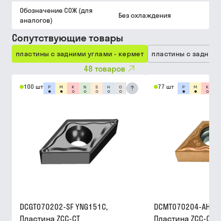
Обозначение СОЖ (для
Без охлаждения
аналогов)
Сопутствующие товары
пластины с задними углами - кермет
пластины с задними
48
товаров
100 шт
77 шт
?
DCGT070202-SF YNG151C,
DCMT070204-AHF Y
Пластина ZCC-CT
Пластина ZCC-CT