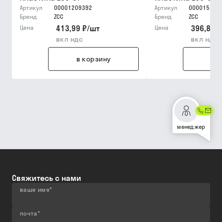
Артикул
00001209392
Артикул
000015203
Бренд
ZCC
Бренд
ZCC
413,99 ₽
/
шт
396,87 ₽
Цена
Цена
вкл ндс
вкл ндс
в корзину
в 
менеджер
Свяжитесь с нами
ваше имя
*
почта
*