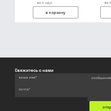
вкл ндс
вкл
в корзину
Свяжитесь с нами
ваше имя
*
сообщени
почта
*
отп