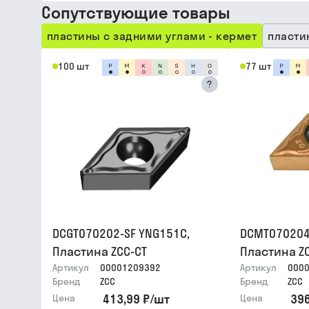
Сопутствующие товары
пластины с задними углами - кермет
пласти
100 шт
77 шт
?
DCGT070202-SF YNG151C,
DCMT070204
Пластина ZCC-CT
Пластина Z
Артикул
00001209392
Артикул
000
Бренд
ZCC
Бренд
ZCC
413,99 ₽
/
шт
396
Цена
Цена