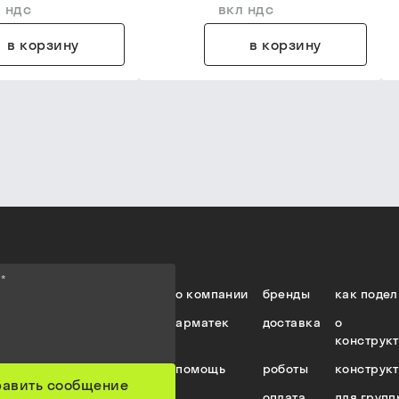
 ндс
вкл ндс
в корзину
в корзину
е
*
о компании
бренды
как подел
арматек
доставка
о
конструк
помощь
роботы
конструк
равить сообщение
оплата
для групп