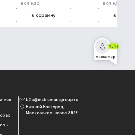
вкл ндс
вкл ндс
в корзину
в корзин
менеджер
иться
b2b@instrumentgroup.ru
Нижний Новгород,
Московское шоссе 352Е
торах
торы
ы