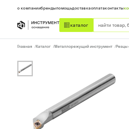
о компании
бренды
помощь
доставка
оплата
контакты
ко
каталог
Главная
/
Каталог
/
Металлорежущий инструмент
/
Резцы