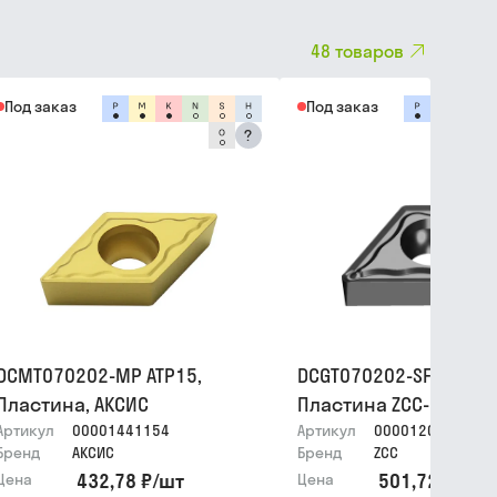
48
товаров
Под заказ
Под заказ
?
DCMT070202-MP ATP15,
DCGT070202-SF YNG151
Пластина, АКСИС
Пластина ZCC-CT
Артикул
00001441154
Артикул
00001209391
Бренд
АКСИС
Бренд
ZCC
432,78 ₽
/
шт
501,72 ₽
/
шт
Цена
Цена