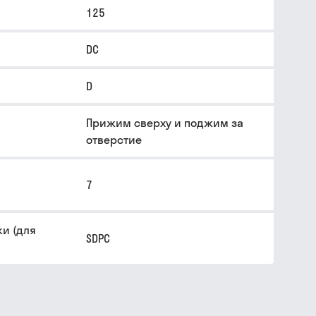
125
DC
D
Прижим сверху и поджим за
отверстие
7
и (для
SDPC