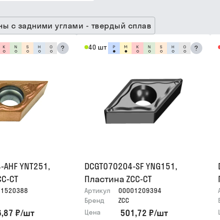
ны с задними углами - твердый сплав
40 шт
?
?
-AHF YNT251,
DCGT070204-SF YNG151,
CC-CT
Пластина ZCC-CT
01520388
Артикул
00001209394
Бренд
ZCC
,87 ₽
/
шт
501,72 ₽
/
шт
Цена