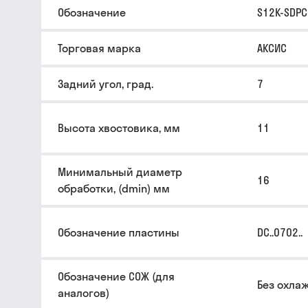
Обозначение
S12K-SDPC
Торговая марка
АКСИС
Задний угол, град.
7
Высота хвостовика, мм
11
Минимальный диаметр
16
обработки, (dmin) мм
Обозначение пластины
DC..0702..
Обозначение СОЖ (для
Без охла
аналогов)