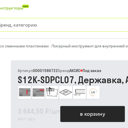
new
нструкторы
 со сменными пластинами
/
Токарный инструмент для внутренней 
Артикул
00001586722
Бренд
АКСИС
Под заказ
S12K-SDPCL07, Державка, 
3 644,50 ₽
/
шт
в корзину
вкл ндс