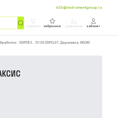
b2b@instrumentgroup.ru
корзина
избранное
сравнение
кабинет
обработки
/
SDPCR/L
/
S12K-SDPCL07, Державка, АКСИС
АКСИС