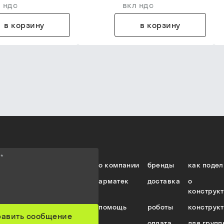
 ндс
вкл ндс
в корзину
в корзину
е
*
о компании
бренды
как подел
арматек
доставка
о
конструк
помощь
роботы
конструк
равить сообщение
оплата
для групп