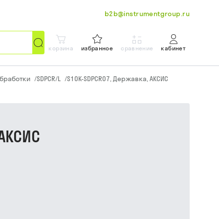
b2b@instrumentgroup.ru
корзина
избранное
сравнение
кабинет
обработки
/
SDPCR/L
/
S10K-SDPCR07, Державка, АКСИС
 АКСИС