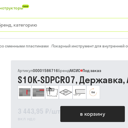
new
нструкторы
 со сменными пластинами
/
Токарный инструмент для внутренней 
Артикул
00001586716
Бренд
АКСИС
Под заказ
S10K-SDPCR07, Державка,
3 443,95 ₽
/
шт
в корзину
вкл ндс