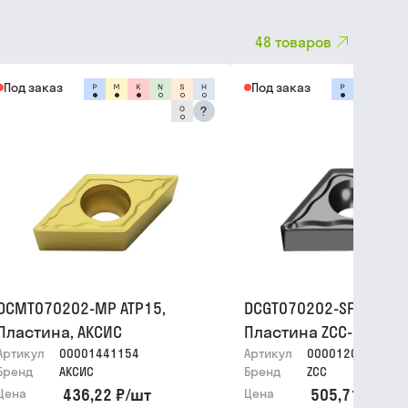
48
товаров
Под заказ
Под заказ
?
DCMT070202-MP ATP15,
DCGT070202-SF YNG151
Пластина, АКСИС
Пластина ZCC-CT
Артикул
00001441154
Артикул
00001209391
Бренд
АКСИС
Бренд
ZCC
436,22 ₽
/
шт
505,71 ₽
/
шт
Цена
Цена