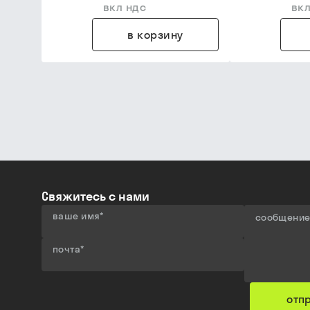
вкл ндс
вкл
в корзину
Свяжитесь с нами
ваше имя
*
сообщени
почта
*
отп