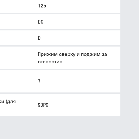
125
DC
D
Прижим сверху и поджим за
отверстие
7
и (для
SDPC