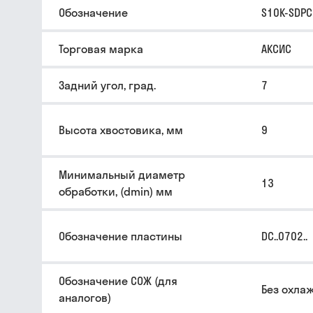
Обозначение
S10K-SDP
Торговая марка
АКСИС
Задний угол, град.
7
Высота хвостовика, мм
9
Минимальный диаметр
13
обработки, (dmin) мм
Обозначение пластины
DC..0702..
Обозначение СОЖ (для
Без охла
аналогов)