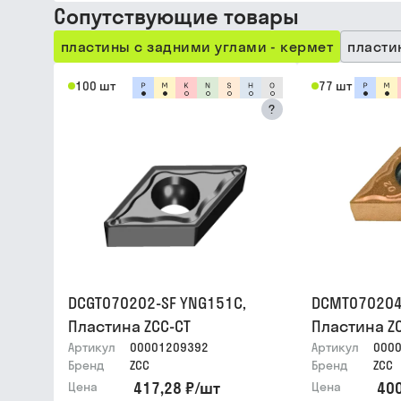
Сопутствующие товары
пластины с задними углами - кермет
пласти
100 шт
77 шт
?
DCGT070202-SF YNG151C,
DCMT070204
Пластина ZCC-CT
Пластина Z
Артикул
00001209392
Артикул
000
Бренд
ZCC
Бренд
ZCC
417,28 ₽
/
шт
400
Цена
Цена