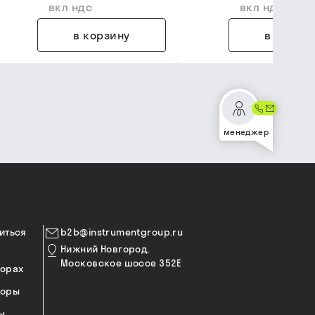
вкл ндс
вкл ндс
в корзину
в корзин
менеджер
иться
b2b@instrumentgroup.ru
Нижний Новгород,
Московское шоссе 352Е
торах
торы
ы