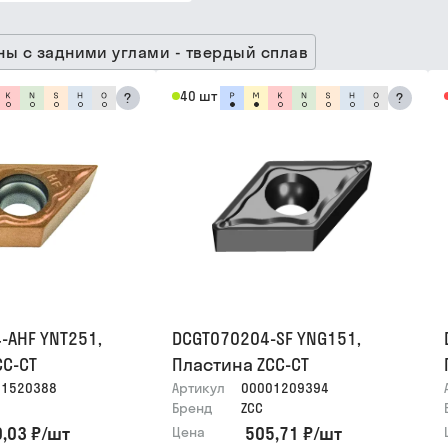
ны с задними углами - твердый сплав
40 шт
?
?
-AHF YNT251,
DCGT070204-SF YNG151,
CC-CT
Пластина ZCC-CT
01520388
Артикул
00001209394
Бренд
ZCC
,03 ₽
/
шт
505,71 ₽
/
шт
Цена