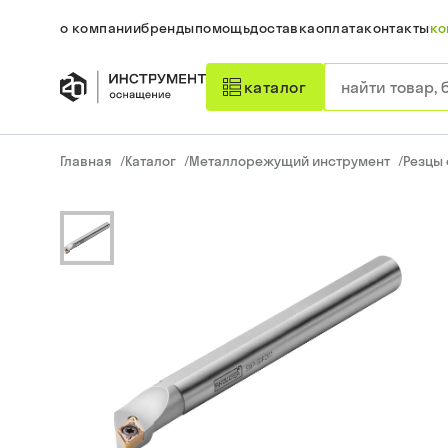
о компании
бренды
помощь
доставка
оплата
контакты
ко
каталог
Главная
/
Каталог
/
Металлорежущий инструмент
/
Резцы