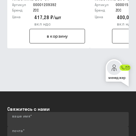
Артикул
00001209392
Артикул
000015203
Бренд
ZCC
Бренд
ZCC
417,28 ₽
/
шт
400,03 ₽
Цена
Цена
вкл ндс
вкл ндс
в корзину
в 
менеджер
Свяжитесь с нами
ваше имя
*
почта
*