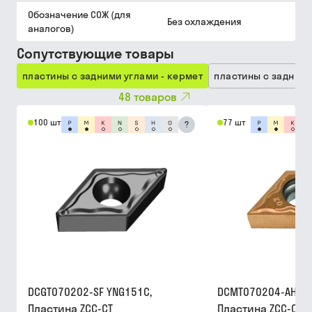
Обозначение СОЖ (для
Без охлаждения
аналогов)
Сопутствующие товары
пластины с задними углами - кермет
пластины с задними
48
товаров
100 шт
77 шт
?
DCGT070202-SF YNG151C,
DCMT070204-AHF Y
Пластина ZCC-CT
Пластина ZCC-CT