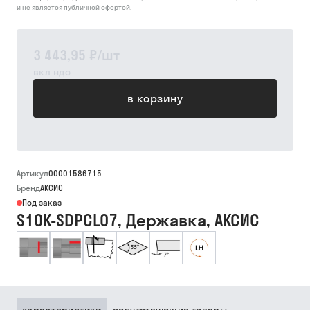
и не является публичной офертой.
3 443,95 ₽
/
шт
вкл ндс
в корзину
Артикул
00001586715
Бренд
АКСИС
Под заказ
S10K-SDPCL07, Державка, АКСИС