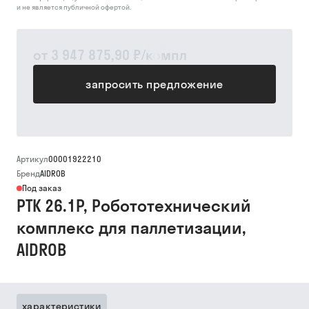
и не является публичной офертой.
от
3 947 875,90 ₽
/
компл
запросить предложение
Артикул
00001922210
Бренд
AIDROB
Под заказ
РТК 26.1P, Робототехнический
комплекс для паллетизации,
AIDROB
характеристики