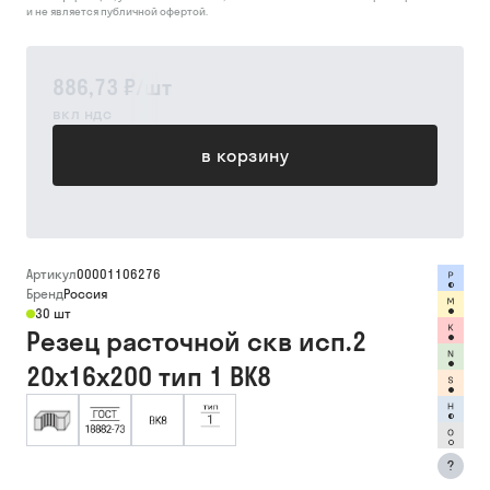
и не является публичной офертой.
886,73 ₽
/
шт
вкл ндс
в корзину
Артикул
00001106276
Бренд
Россия
30 шт
Резец расточной скв исп.2
20х16х200 тип 1 ВК8
?