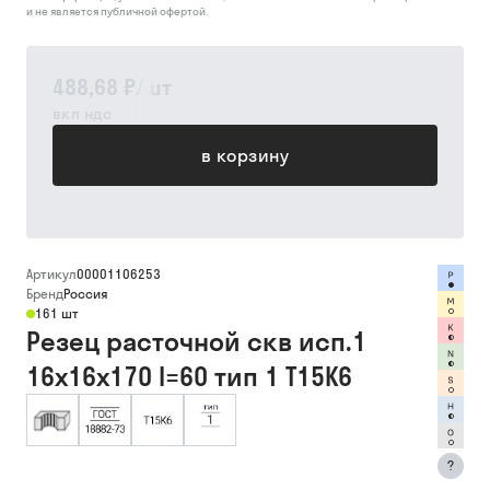
и не является публичной офертой.
488,68 ₽
/
шт
вкл ндс
в корзину
Артикул
00001106253
Бренд
Россия
161 шт
Резец расточной скв исп.1
16х16х170 l=60 тип 1 Т15К6
?