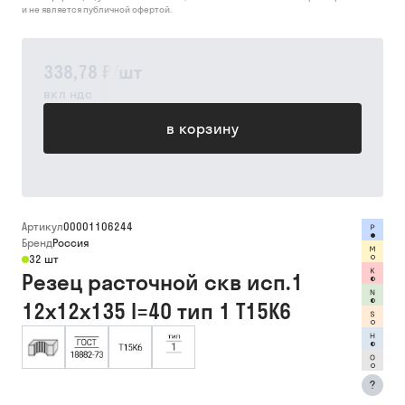
и не является публичной офертой.
338,78 ₽
/
шт
вкл ндс
в корзину
Артикул
00001106244
Бренд
Россия
32 шт
Резец расточной скв исп.1
12х12х135 l=40 тип 1 Т15К6
?