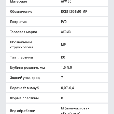
Материал
APM30
Обозначение
RCET1204M0-MP
Покрытие
PVD
Торговая марка
АКСИС
Обозначение
MP
стружколома
Тип пластины
RC
Глубина резания, мм
1,5-5,0
Задний угол, град.
7
Подача fz мм/зуб
0,07-0,4
Форма пластины
R
M (получистовая
Вид обработки
обработка)