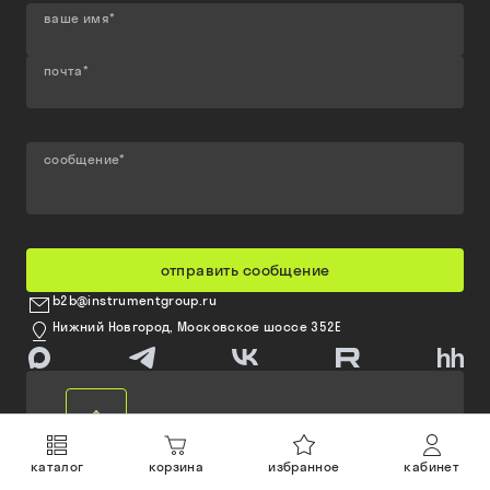
ваше имя
*
почта
*
сообщение
*
отправить сообщение
b2b@instrumentgroup.ru
Нижний Новгород, Московское шоссе 352Е
каталог
корзина
избранное
кабинет