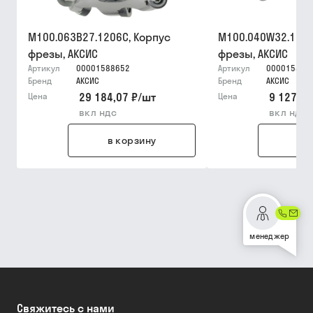
M100.063B27.1206C, Корпус
M100.040W32.1203
фрезы, АКСИС
фрезы, АКСИС
Артикул
00001588652
Артикул
000015886
Бренд
АКСИС
Бренд
АКСИС
29 184,07 ₽
/
шт
9 127,88
Цена
Цена
вкл ндс
вкл ндс
в корзину
в 
менеджер
Свяжитесь с нами