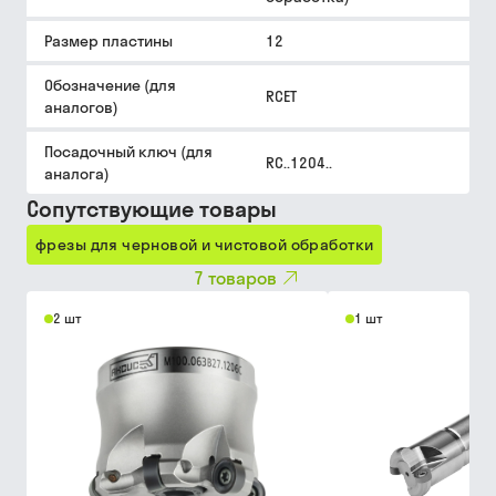
Размер пластины
12
Обозначение (для
RCET
аналогов)
Посадочный ключ (для
RC..1204..
аналога)
Сопутствующие товары
фрезы для черновой и чистовой обработки
7
товаров
2 шт
1 шт