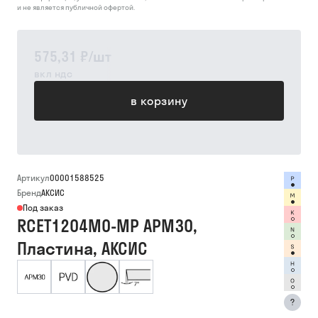
и не является публичной офертой.
575,31 ₽
/
шт
вкл ндс
в корзину
Артикул
00001588525
Бренд
АКСИС
Под заказ
RCET1204M0-MP APM30,
Пластина, АКСИС
?