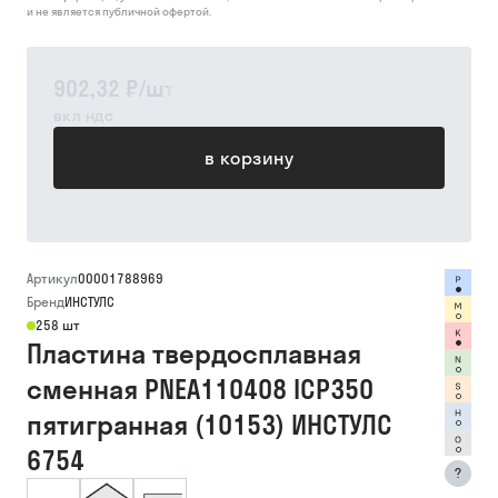
и не является публичной офертой.
902,32 ₽
/
шт
вкл ндс
в корзину
Артикул
00001788969
Бренд
ИНСТУЛС
258 шт
Пластина твердосплавная
сменная PNEA110408 ICP350
пятигранная (10153) ИНСТУЛС
6754
?