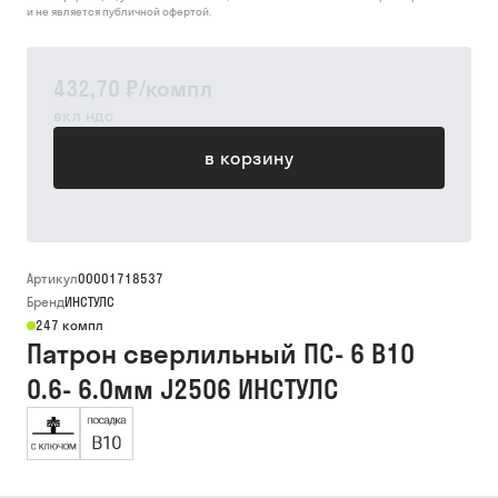
и не является публичной офертой.
432,70 ₽
/
компл
вкл ндс
в корзину
Артикул
00001718537
Бренд
ИНСТУЛС
247 компл
Патрон сверлильный ПС- 6 В10
0.6- 6.0мм J2506 ИНСТУЛС