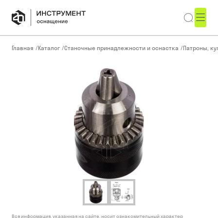
Главная
/
Каталог
/
Станочные принадлежности и оснастка
/
Патроны, ку
Вся информация, указанная на сайте, носит ознакомительный характер