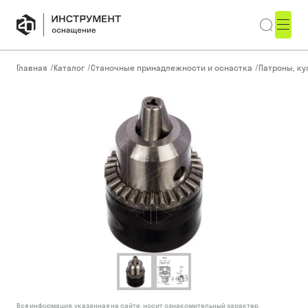
Главная
/
Каталог
/
Станочные принадлежности и оснастка
/
Патроны, ку
Вся информация, указанная на сайте, носит ознакомительный характер