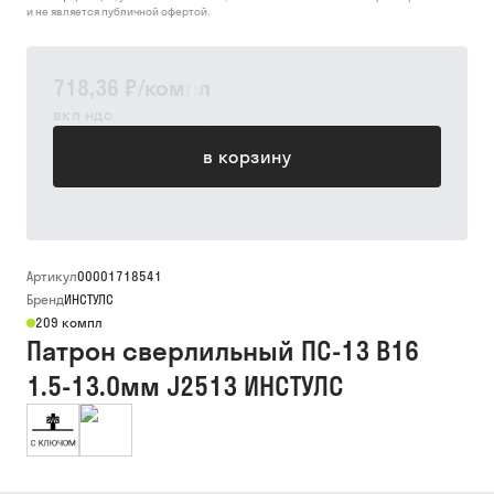
и не является публичной офертой.
718,36 ₽
/
компл
вкл ндс
в корзину
Артикул
00001718541
Бренд
ИНСТУЛС
209 компл
Патрон сверлильный ПС-13 В16
1.5-13.0мм J2513 ИНСТУЛС