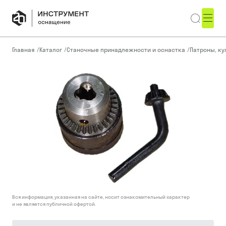
Главная
/
Каталог
/
Станочные принадлежности и оснастка
/
Патроны, ку
Вся информация, указанная на сайте, носит ознакомительный характер
и не является публичной офертой.