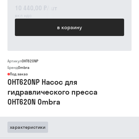
10 440,00 ₽
/
шт
вкл ндс
в корзину
Артикул
ОНТ620NР
Бренд
Ombra
Под заказ
OHT620NP Насос для
гидравлического пресса
OHT620N Ombra
характеристики