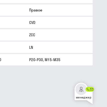
Правое
CVD
ZCC
LN
O
P20-P30, M15-M35
менеджер