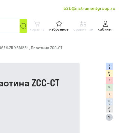
b2b@instrumentgroup.ru
корзина
избранное
сравнение
кабинет
06EN-ZR YBM251, Пластина ZCC-CT
астина ZCC-CT
?