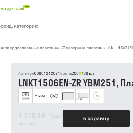
new
нструкторы
ые твердосплавные пластины
/
Фрезерные пластины
/
LN..
/
LNKT15
Артикул
00001212071
Бренд
ZCC
700 шт
LNKT1506EN-ZR YBM251, Пл
1 570,49 ₽
/
шт
в корзину
вкл ндс