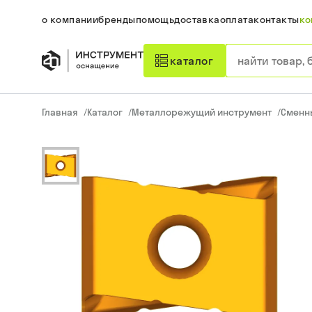
о компании
бренды
помощь
доставка
оплата
контакты
ко
каталог
Главная
/
Каталог
/
Металлорежущий инструмент
/
Сменн