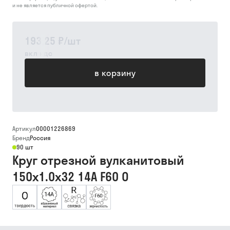
и не является публичной офертой.
193,25 ₽
/
шт
вкл ндс
в корзину
Артикул
00001226869
Бренд
Россия
90 шт
Круг отрезной вулканитовый
150х1.0х32 14А F60 O