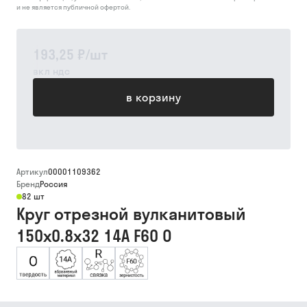
и не является публичной офертой.
193,25 ₽
/
шт
вкл ндс
в корзину
Артикул
00001109362
Бренд
Россия
82 шт
Круг отрезной вулканитовый
150х0.8х32 14А F60 O