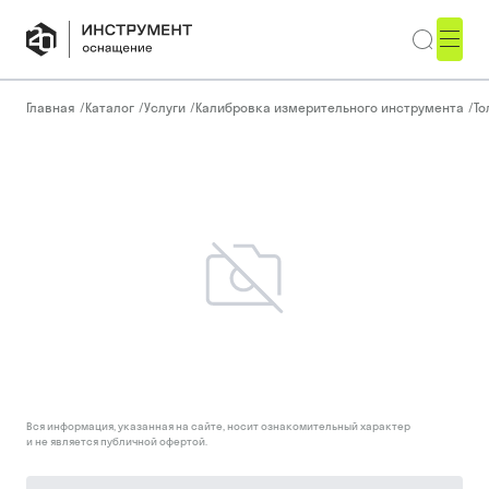
Главная
/
Каталог
/
Услуги
/
Калибровка измерительного инструмента
/
То
Вся информация, указанная на сайте, носит ознакомительный характер
и не является публичной офертой.