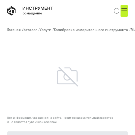
Главная
/
Каталог
/
Услуги
/
Калибровка измерительного инструмента
/
М
Вся информация, указанная на сайте, носит ознакомительный характер
и не является публичной офертой.