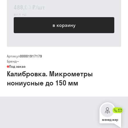
488,00 ₽
/
шт
вкл ндс
в корзину
Артикул
00001917179
Бренд
--
Под заказ
Калибровка. Микрометры
нониусные до 150 мм
менеджер